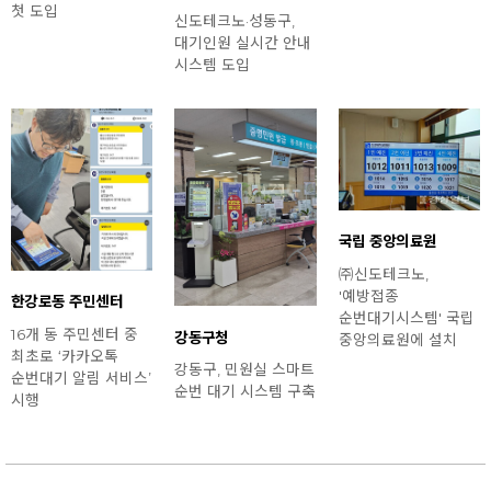
첫 도입
신도테크노·성동구,
대기인원 실시간 안내
시스템 도입
국립 중앙의료원
㈜신도테크노,
'예방접종
한강로동 주민센터
순번대기시스템' 국립
16개 동 주민센터 중
강동구청
중앙의료원에 설치
최초로 ‘카카오톡
강동구, 민원실 스마트
순번대기 알림 서비스’
순번 대기 시스템 구축
시행