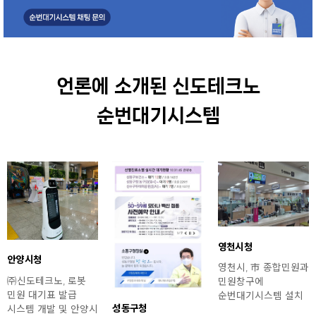
언론에 소개된 신도테크노
순번대기시스템
영천시청
안양시청
영천시, 市 종합민원과
㈜신도테크노, 로봇
민원창구에
민원 대기표 발급
순번대기시스템 설치
성동구청
시스템 개발 및 안양시